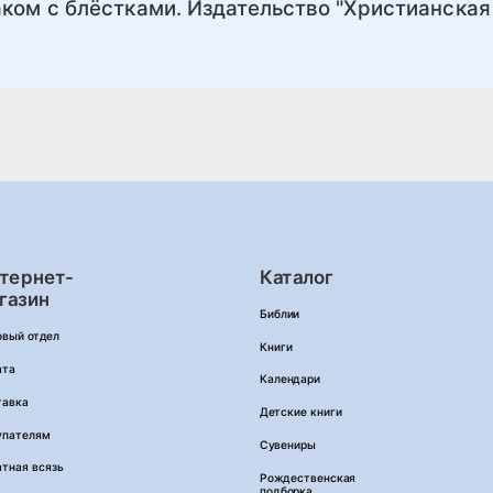
ком с блёстками. Издательство "Христианская
тернет-
Каталог
газин
Библии
овый отдел
Книги
ата
Календари
тавка
Детские книги
упателям
Сувениры
тная всязь
Рождественская
подборка