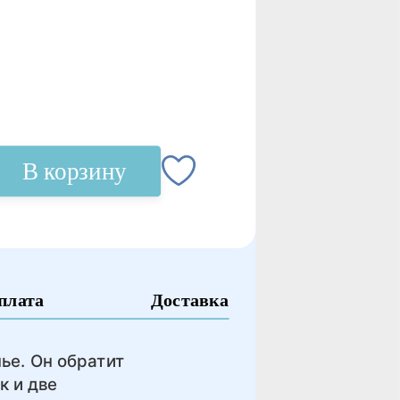
В корзину
плата
Доставка
нье. Он обратит
к и две