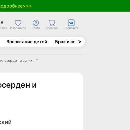
подробнее>>>
58
Избранное
Войти
Корзина
ВКонтакте
30 МСК
Воспитание детей
Брак и семья
Духовно-назида
илосерден и велик... "
осерден и
ский