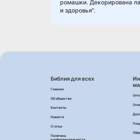
ромашки. Декорирована ла
и здоровья".
Библия для всех
Ин
ма
Главная
Опт
Об обществе
Опл
Контакты
Дос
Новости
Пок
Статьи
Обра
Политика
конфиденциальности