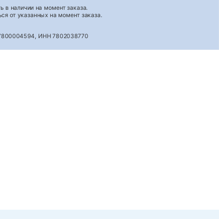
 в наличии на момент заказа.
ся от указанных на момент заказа.
027800004594, ИНН 7802038770