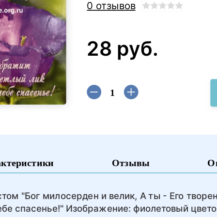
0 отзывов
28 руб.
актеристики
Отзывы
О
том "Бог милосерден и велик, А ты - Его творе
ебе спасенье!" Изображение: фиолетовый цвето