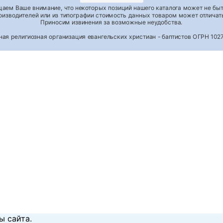
аем Ваше внимание, что некоторых позиций нашего каталога может не быть
роизводителей или из типографии стоимость данных товаром может отличать
Приносим извинения за возможные неудобства.
тная религиозная организация евангельских христиан - баптистов ОГРН 1
ы сайта.