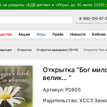
% на разделы «БДВ детям» и «Игры» до 30 июля 2026!
8-800-100-67-
Бесплатный номер с 10:00 до 17:
 детям
Акции
Игры
Прайс
Новости
Библии
Открытка "Бог м
родукция
Открытки
Открытки одинарные /10*15/
Открытка "Бог мил
велик... "
Артикул: Р2605
Издательство:
ХССЗ Заок