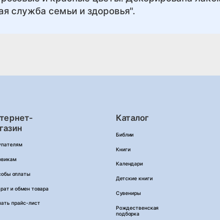
я служба семьи и здоровья".
тернет-
Каталог
газин
Библии
упателям
Книги
овикам
Календари
собы оплаты
Детские книги
рат и обмен товара
Сувениры
чать прайс-лист
Рождественская
подборка