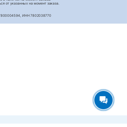
ся от указанных на момент заказа.
027800004594, ИНН 7802038770