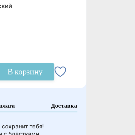
ский
В корзину
плата
Доставка
 сохранит тебя!
м с блёстками.