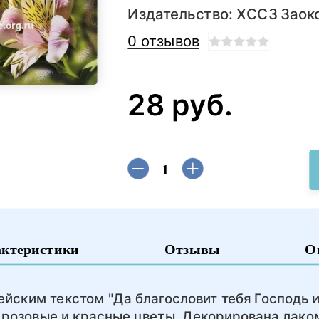
Издательство:
ХССЗ Заок
0 отзывов
28 руб.
актеристики
Отзывы
О
йским текстом "Да благословит тебя Господь и
 розовые и красные цветы. Декорирована лако