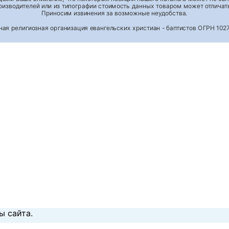
роизводителей или из типографии стоимость данных товаром может отличать
Приносим извинения за возможные неудобства.
тная религиозная организация евангельских христиан - баптистов ОГРН 1
ы сайта.