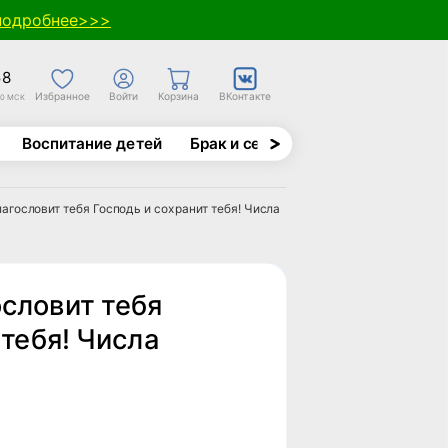
подробнее>>>
58
Избранное
Войти
Корзина
ВКонтакте
30 МСК
Воспитание детей
Брак и семья
Духовно-назида
агословит тебя Господь и сохранит тебя! Числа
словит тебя
 тебя! Числа