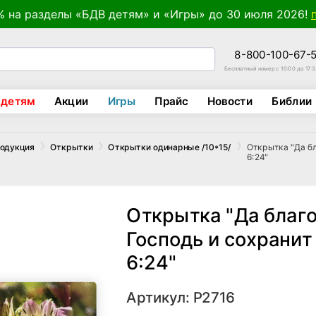
% на разделы «БДВ детям» и «Игры» до 30 июля 2026!
8-800-100-67-
Бесплатный номер с 10:00 до 17:
 детям
Акции
Игры
Прайс
Новости
Библии
Открытка "Да бл
родукция
Открытки
Открытки одинарные /10*15/
6:24"
Открытка "Да благо
Господь и сохранит
6:24"
Артикул: Р2716