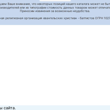
аем Ваше внимание, что некоторых позиций нашего каталога может не быть
роизводителей или из типографии стоимость данных товаром может отличать
Приносим извинения за возможные неудобства.
тная религиозная организация евангельских христиан - баптистов ОГРН 1
ы сайта.