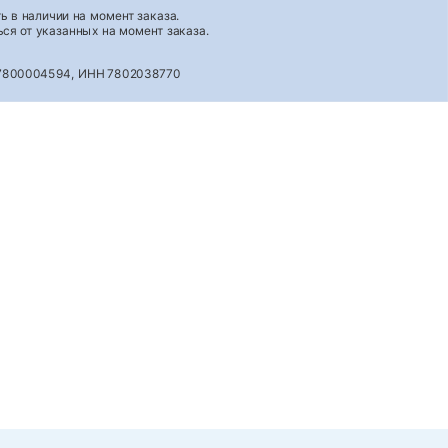
 в наличии на момент заказа.
ся от указанных на момент заказа.
027800004594, ИНН 7802038770