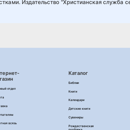
стками. Издательство "Христианская служба с
тернет-
Каталог
газин
Библии
овый отдел
Книги
ата
Календари
тавка
Детские книги
упателям
Сувениры
тная всязь
Рождественская
подборка