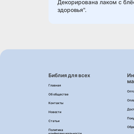
Декорирована лаком с блё
здоровья".
Библия для всех
Ин
ма
Главная
Опт
Об обществе
Опл
Контакты
Дос
Новости
Пок
Статьи
Обра
Политика
конфиденциальности