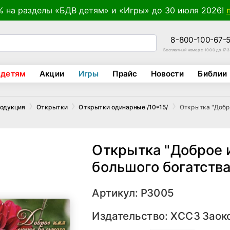
% на разделы «БДВ детям» и «Игры» до 30 июля 2026!
8-800-100-67-
Бесплатный номер с 10:00 до 17:
 детям
Акции
Игры
Прайс
Новости
Библии
Открытка "Добро
родукция
Открытки
Открытки одинарные /10*15/
Открытка "Доброе 
большого богатства.
Артикул: Р3005
Издательство:
ХССЗ Заок