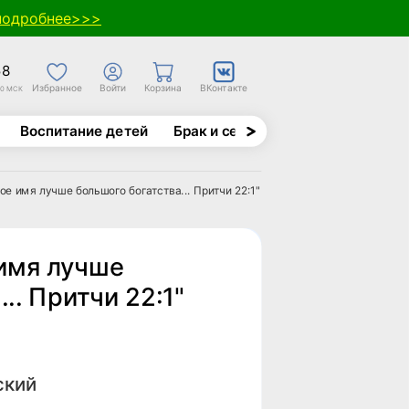
подробнее>>>
58
Избранное
Войти
Корзина
ВКонтакте
30 МСК
Воспитание детей
Брак и семья
Духовно-назида
е имя лучше большого богатства... Притчи 22:1"
имя лучше
.. Притчи 22:1"
ский