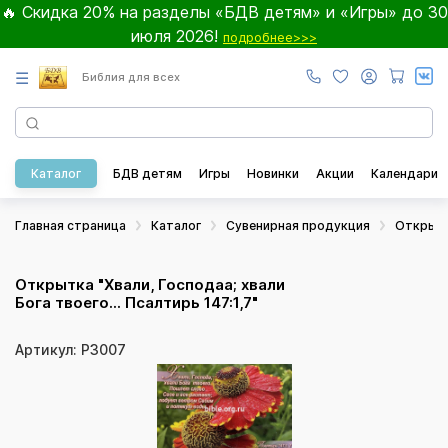
🔥 Скидка 20% на разделы «БДВ детям» и «Игры» до 30
июля 2026!
подробнее>>>
☰
Библия для всех
Каталог
БДВ детям
Игры
Новинки
Акции
Календари
Главная страница
Каталог
Сувенирная продукция
Открыт
Открытка "Хвали, Господаа; хвали
Бога твоего... Псалтирь 147:1,7"
Артикул: Р3007