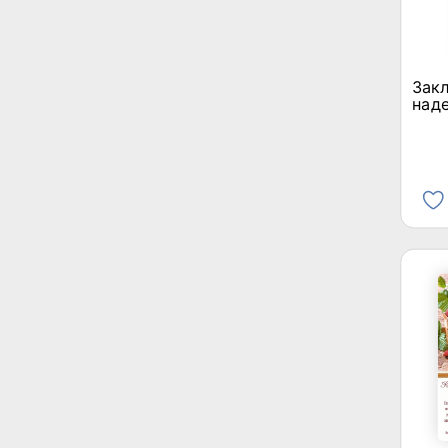
Закл
наде