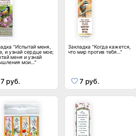
адка "Испытай меня,
Закладка "Когда кажется,
, и узнай сердце мое;
что мир против тебя..."
тай меня и узнай
шления мои..."
7 руб.
7 руб.