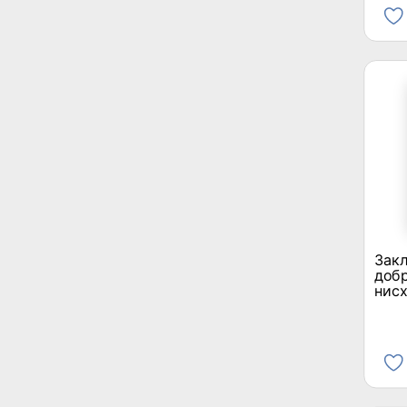
Закл
добр
нисх