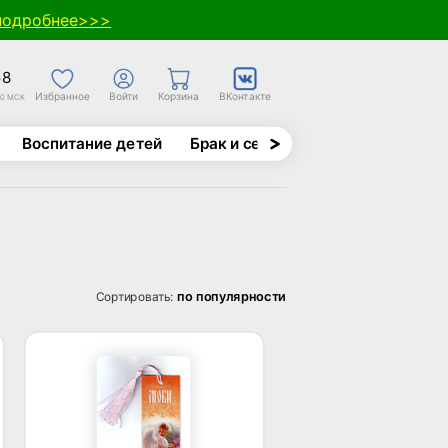
подробнее>>>
58
Избранное
Войти
Корзина
ВКонтакте
30 МСК
Воспитание детей
Брак и семья
Духовно-назида
по популярности
Сортировать: