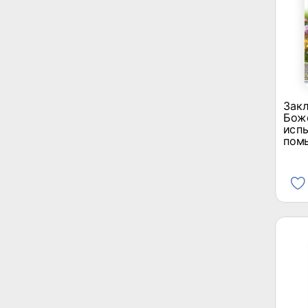
Закл
Боже
испы
помы