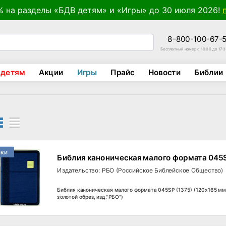
% на разделы «БДВ детям» и «Игры» до 30 июля 2026!
8-800-100-67-
Бесплатный номер с 10:00 до 17:
 детям
Акции
Игры
Прайс
Новости
Библии
нки
Библия каноническая малого формата 045S
Издательство: РБО (Российское Библейское Общество)
Библия каноническая малого формата 045SP (1375) (120х165 мм,
золотой обрез, изд."РБО")