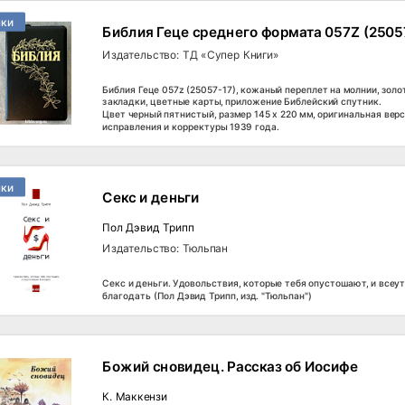
нки
Библия Геце среднего формата 057Z (2505
Издательство: ТД «Супер Книги»
Библия Геце 057z (25057-17), кожаный переплет на молнии, золот
закладки, цветные карты, приложение Библейский спутник.
Цвет черный пятнистый, размер 145 х 220 мм, оригинальная верс
исправления и корректуры 1939 года.
нки
Секс и деньги
Пол Дэвид Трипп
Издательство: Тюльпан
Секс и деньги. Удовольствия, которые тебя опустошают, и все
благодать (Пол Дэвид Трипп, изд. "Тюльпан")
Божий сновидец. Рассказ об Иосифе
К. Маккензи