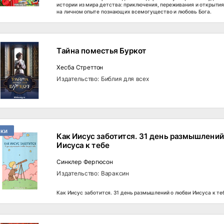
истории из мира детства: приключения, переживания и открытия
на личном опыте познающих всемогущество и любовь Бога.
Тайна поместья Буркот
Хесба Стреттон
Издательство: Библия для всех
нки
Как Иисус заботится. 31 день размышлений
Иисуса к тебе
Синклер Фергюсон
Издательство: Вараксин
Как Иисус заботится. 31 день размышлений о любви Иисуса к те