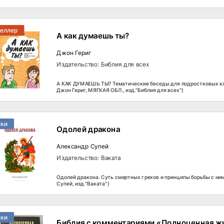
селлер
А как думаешь ты?
Джон Гериг
Издательство: Библия для всех
А КАК ДУМАЕШЬ ТЫ? Тематические беседы для подростковых кл
Джон Гериг, МЯГКАЯ ОБЛ., изд."Библия для всех")
нки
Одолей дракона
Александр Супей
Издательство: Ваката
Одолей дракона. Суть смертных грехов и принципы борьбы с ни
Супей, изд."Ваката")
нки
Библия с комментариями «Полноценная ж