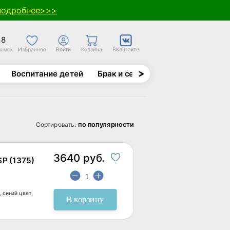
подробнее>>>
58
Избранное
Войти
Корзина
ВКонтакте
30 МСК
Воспитание детей
Брак и семья
Духовно-назида
по популярности
Сортировать:
3640 руб.
P (1375)
 синий цвет,
В корзину