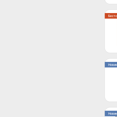
Бест
Нови
Нови