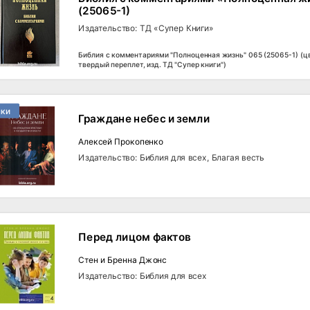
(25065-1)
Издательство: ТД «Супер Книги»
Библия с комментариями "Полноценная жизнь" 065 (25065-1) (ц
твердый переплет, изд. ТД "Супер книги")
нки
Граждане небес и земли
Алексей Прокопенко
Издательство: Библия для всех, Благая весть
Перед лицом фактов
Стен и Бренна Джонс
Издательство: Библия для всех