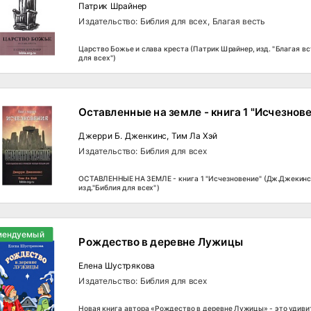
Патрик Шрайнер
Издательство: Библия для всех, Благая весть
Царство Божье и слава креста (Патрик Шрайнер, изд. "Благая вс
для всех")
Оставленные на земле - книга 1 "Исчезнов
Джерри Б. Дженкинс, Тим Ла Хэй
Издательство: Библия для всех
ОСТАВЛЕННЫЕ НА ЗЕМЛЕ - книга 1 "Исчезновение" (Дж.Джекинс,
изд."Библия для всех")
мендуемый
Рождество в деревне Лужицы
Елена Шустрякова
Издательство: Библия для всех
Новая книга автора «Рождество в деревне Лужицы» - это удив