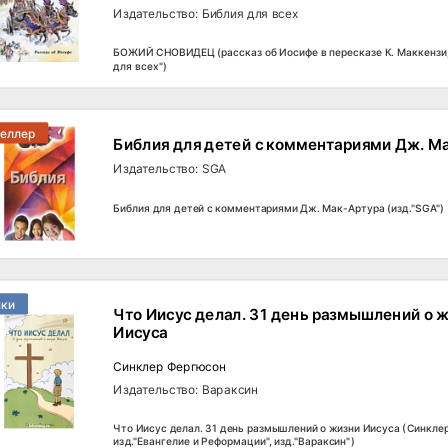
Издательство: Библия для всех
БОЖИЙ СНОВИДЕЦ (рассказ об Иосифе в пересказе К. Маккензи, 
для всех")
селлер
Библия для детей с комментариями Дж. М
Издательство: SGA
Библия для детей с комментариями Дж. Мак-Артура (изд."SGA")
нки
Что Иисус делал. 31 день размышлений о 
Иисуса
Синклер Фергюсон
Издательство: Вараксин
Что Иисус делал. 31 день размышлений о жизни Иисуса (Синкле
изд."Евангелие и Реформации", изд."Вараксин")