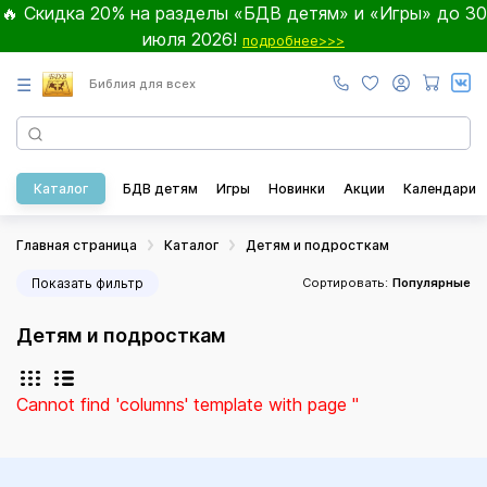
🔥 Скидка 20% на разделы «БДВ детям» и «Игры» до 30
июля 2026!
подробнее>>>
☰
Библия для всех
Каталог
БДВ детям
Игры
Новинки
Акции
Календари
Главная страница
Каталог
Детям и подросткам
Показать фильтр
Сортировать:
Популярные
Детям и подросткам
Cannot find 'columns' template with page ''