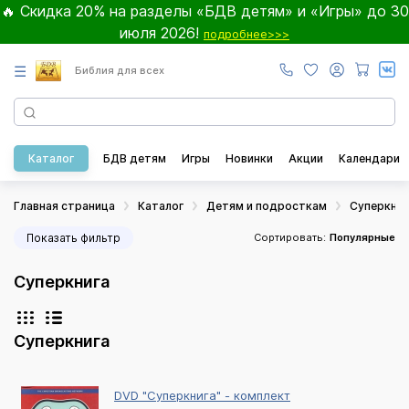
🔥 Скидка 20% на разделы «БДВ детям» и «Игры» до 30
июля 2026!
подробнее>>>
☰
Библия для всех
Каталог
БДВ детям
Игры
Новинки
Акции
Календари
Главная страница
Каталог
Детям и подросткам
Суперкниг
Показать фильтр
Сортировать:
Популярные
Суперкнига
Суперкнига
DVD "Суперкнига" - комплект