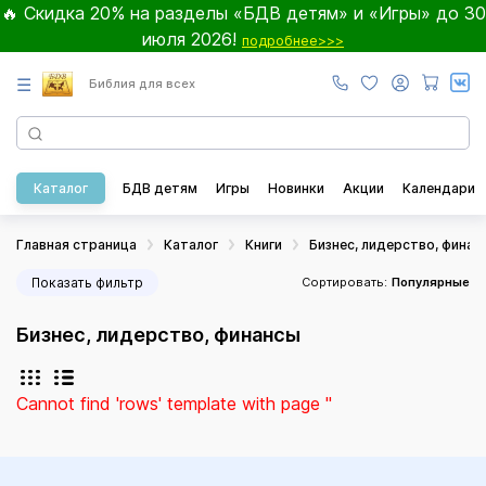
🔥 Скидка 20% на разделы «БДВ детям» и «Игры» до 30
июля 2026!
подробнее>>>
☰
Библия для всех
Каталог
БДВ детям
Игры
Новинки
Акции
Календари
Главная страница
Каталог
Книги
Бизнес, лидерство, финан
Показать фильтр
Сортировать:
Популярные
Бизнес, лидерство, финансы
Cannot find 'rows' template with page ''