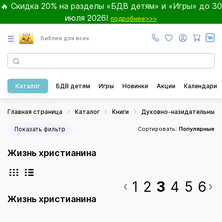
🔥 Скидка 20% на разделы «БДВ детям» и «Игры» до 30
июля 2026!
подробнее>>>
☰
Библия для всех
Каталог
БДВ детям
Игры
Новинки
Акции
Календари
Главная страница
Каталог
Книги
Духовно-назидательные
Показать фильтр
Сортировать:
Популярные
Жизнь христианина
1
2
3
4
5
6
Жизнь христианина