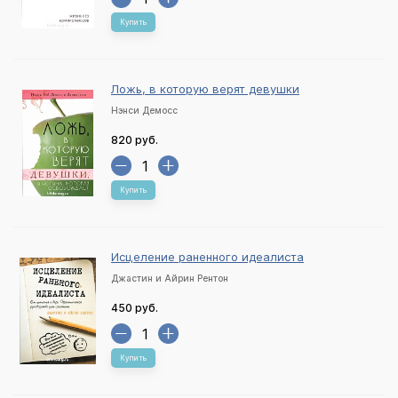
Купить
Ложь, в которую верят девушки
Нэнси Демосс
820 руб.
Купить
Исцеление раненного идеалиста
Джастин и Айрин Рентон
450 руб.
Купить