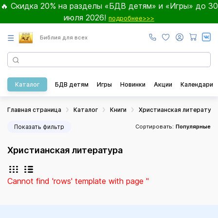
🔥 Скидка 20% на разделы «БДВ детям» и «Игры» до 30
июля 2026!
подробнее>>>
☰
Библия для всех
Каталог
БДВ детям
Игры
Новинки
Акции
Календари
Главная страница
Каталог
Книги
Христианская литератур
Показать фильтр
Сортировать:
Популярные
Христианская литература
Cannot find 'rows' template with page ''