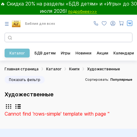
🔥 Скидка 20% на разделы «БДВ детям» и «Игры» до 30
июля 2026!
подробнее>>>
☰
Библия для всех
Каталог
БДВ детям
Игры
Новинки
Акции
Календари
Главная страница
Каталог
Книги
Художественные
Показать фильтр
Сортировать:
Популярные
Художественные
Cannot find 'rows-simple' template with page ''