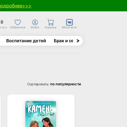
подробнее>>>
58
Избранное
Войти
Корзина
ВКонтакте
30 МСК
Воспитание детей
Брак и семья
Духовно-назида
по популярности
Сортировать: