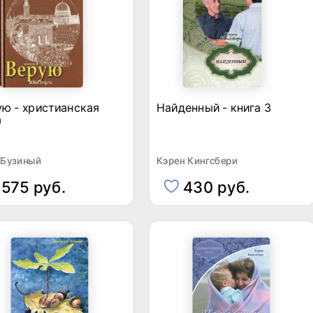
ю - христианская
Найденный - книга 3
а
 Бузиный
Кэрен Кингсбери
575 руб.
430 руб.