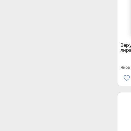
Веру
лир
Яков