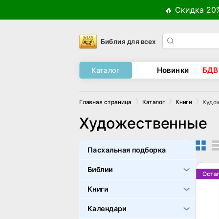
🔥 Скидка 20
Библия для всех
Новинки
БДВ
Каталог
Худо
Главная страница
Каталог
Книги
Художественные
Пасхальная подборка
Библии
Оста
Книги
Календари