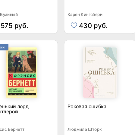
 Бузиный
Кэрен Кингсбери
575 руб.
430 руб.
нки
енький лорд
Роковая ошибка
нтлерой
сис Бернетт
Людмила Шторк