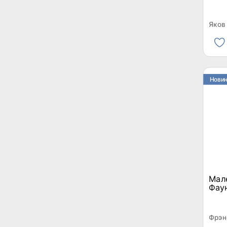
Яков
Нови
Мал
Фау
Фрэн