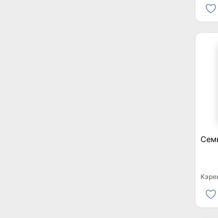
Семь
Кэре