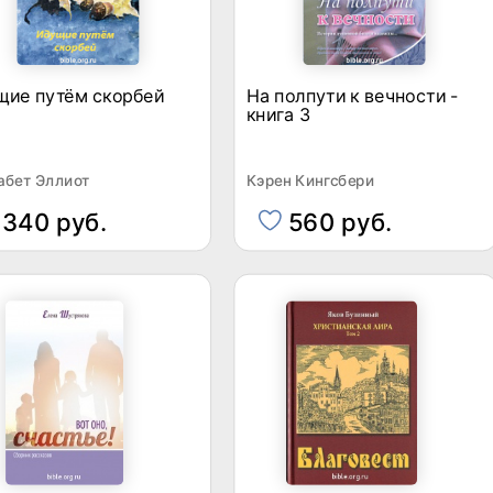
щие путём скорбей
На полпути к вечности -
книга 3
абет Эллиот
Кэрен Кингсбери
340 руб.
560 руб.