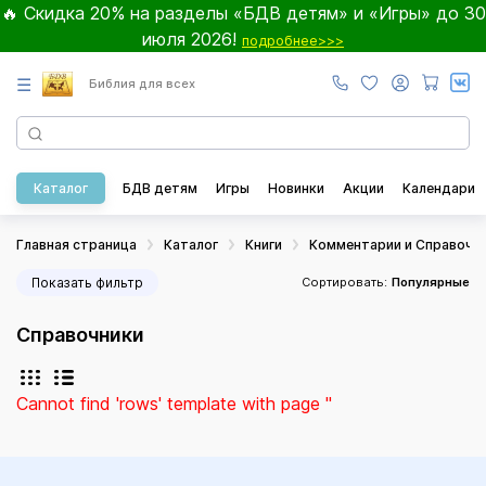
🔥 Скидка 20% на разделы «БДВ детям» и «Игры» до 30
июля 2026!
подробнее>>>
☰
Библия для всех
Каталог
БДВ детям
Игры
Новинки
Акции
Календари
Главная страница
Каталог
Книги
Комментарии и Справочн
Показать фильтр
Сортировать:
Популярные
Справочники
Cannot find 'rows' template with page ''