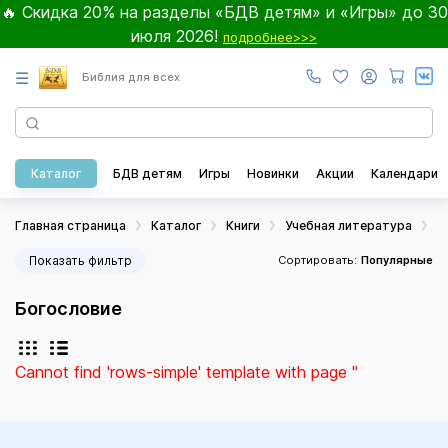
🔥 Скидка 20% на разделы «БДВ детям» и «Игры» до 30
июля 2026!
подробнее>>>
☰
Библия для всех
Каталог
БДВ детям
Игры
Новинки
Акции
Календари
Главная страница
Каталог
Книги
Учебная литература
Б
Показать фильтр
Сортировать:
Популярные
Богословие
Cannot find 'rows-simple' template with page ''