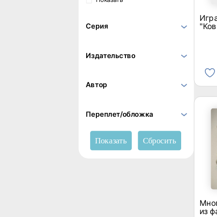
Игра
"Ков
Серия
Издательство
Автор
Переплет/обложка
Мно
из ф