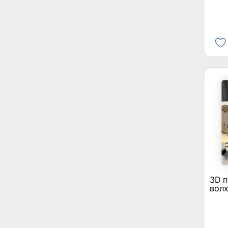
3D п
вол