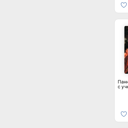
Панн
с уч