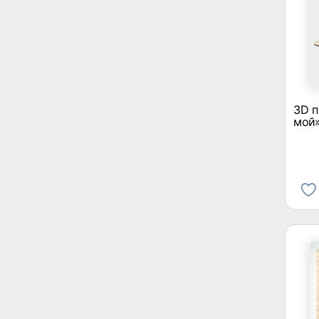
3D п
мой