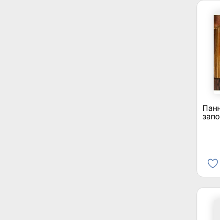
Пан
зап