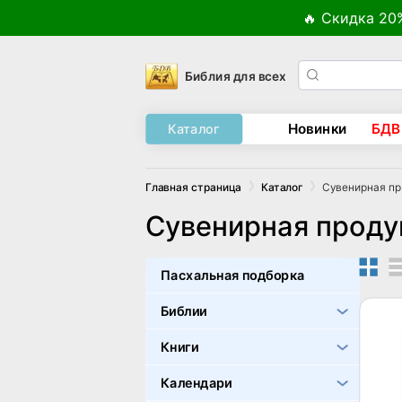
🔥 Скидка 20
Библия для всех
Новинки
БДВ
Каталог
Сувенирная п
Главная страница
Каталог
Сувенирная проду
Пасхальная подборка
Библии
Книги
Календари