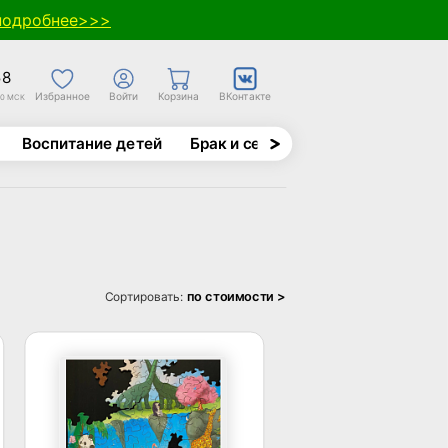
подробнее>>>
58
Избранное
Войти
Корзина
ВКонтакте
30 МСК
Воспитание детей
Брак и семья
Духовно-назида
по стоимости >
Сортировать: