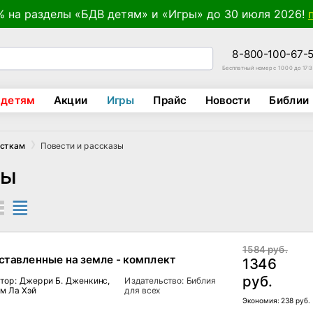
% на разделы «БДВ детям» и «Игры» до 30 июля 2026!
8-800-100-67-
Бесплатный номер с 10:00 до 17:
 детям
Акции
Игры
Прайс
Новости
Библии
Повести и рассказы
осткам
зы
1584 руб.
ставленные на земле - комплект
1346
руб.
тор: Джерри Б. Дженкинс,
Издательство: Библия
м Ла Хэй
для всех
Экономия:
238 руб.