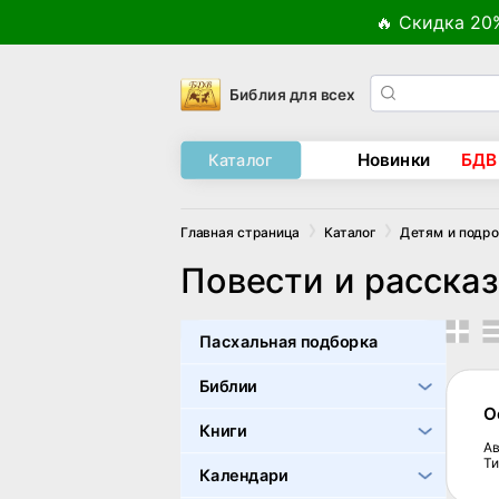
🔥 Скидка 20
Библия для всех
Новинки
БДВ
Каталог
Главная страница
Каталог
Детям и подр
Повести и расска
Пасхальная подборка
Библии
О
Книги
Ав
Ти
Календари