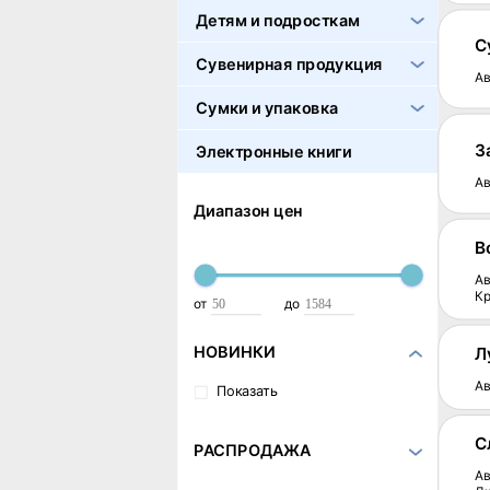
Детям и подросткам
С
Сувенирная продукция
Ав
Сумки и упаковка
З
Электронные книги
Ав
Диапазон цен
В
Ав
Кр
от
до
НОВИНКИ
Л
Ав
Показать
С
РАСПРОДАЖА
Ав