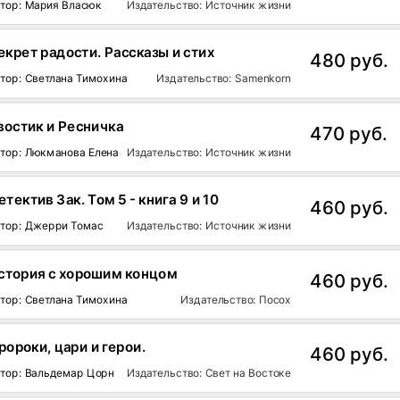
тор: Мария Власюк
Издательство: Источник жизни
екрет радости. Рассказы и стих
480 руб.
тор: Светлана Тимохина
Издательство: Samenkorn
востик и Ресничка
470 руб.
тор: Люкманова Елена
Издательство: Источник жизни
етектив Зак. Том 5 - книга 9 и 10
460 руб.
тор: Джерри Томас
Издательство: Источник жизни
стория с хорошим концом
460 руб.
тор: Светлана Тимохина
Издательство: Посох
ророки, цари и герои.
460 руб.
тор: Вальдемар Цорн
Издательство: Свет на Востоке