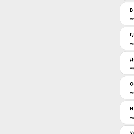
В
Ав
Г
Ав
Д
Ав
О
Ав
И
Ав
Х