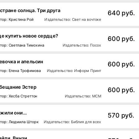
 стране солнца. Три друга
640 руб.
тор: Кристина Рой
Издательство: Свет на вочтоке
де купить новое сердце?
600 руб.
тор: Светлана Тимохина
Издательство: Посох
евочка и апельсин
600 руб.
тор: Елена Трофимова
Издательство: Информ Принт
бещание Эстер
600 руб.
тор: Хесба Стреттон
Издательство: МСМ
 жили они…
570 руб.
тор: Людмила Шторк
Издательство: Библия для всех
айди. Винзи