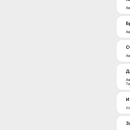
Ав
Б
Ав
С
Ав
Д
Ав
Т
И
Из
З