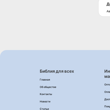
Д
Ав
Библия для всех
Ин
ма
Главная
Опт
Об обществе
Опл
Контакты
Дос
Новости
Пок
Статьи