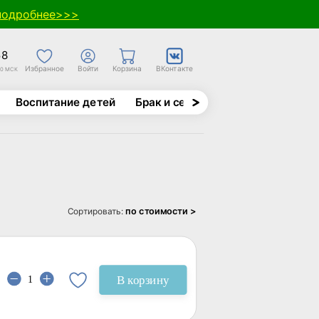
подробнее>>>
58
Избранное
Войти
Корзина
ВКонтакте
30 МСК
Воспитание детей
Брак и семья
Духовно-назида
по стоимости >
Сортировать:
В корзину