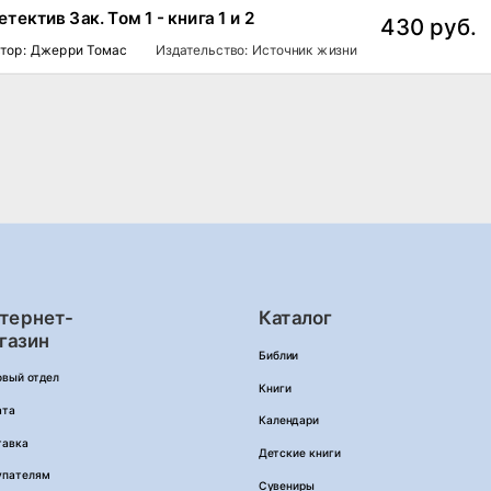
етектив Зак. Том 1 - книга 1 и 2
430 руб.
тор: Джерри Томас
Издательство: Источник жизни
тернет-
Каталог
газин
Библии
овый отдел
Книги
ата
Календари
тавка
Детские книги
упателям
Сувениры