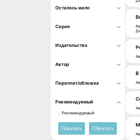
Д
Осталось мало
В
Ав
Серия
Д
Издательство
Р
Ав
Автор
В
Ав
Переплет/обложка
С
Рекомендуемый
Ав
Рекомендуемый
М
Ав