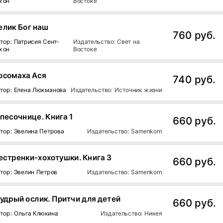
жон
Востоке
елик Бог наш
760 руб.
тор: Патрисия Сент-
Издательство: Свет на
жон
Востоке
осомаха Ася
740 руб.
тор: Елена Люкманова
Издательство: Источник жизни
 песочнице. Книга 1
660 руб.
тор: Эвелина Петрова
Издательство: Samenkorn
естренки-хохотушки. Книга 3
660 руб.
тор: Эвелин Петров
Издательство: Samenkorn
удрый ослик. Притчи для детей
660 руб.
тор: Ольга Клюкина
Издательство: Никея