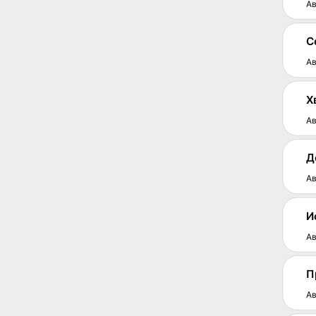
Ав
С
Ав
Х
Ав
Д
Ав
И
Ав
П
Ав