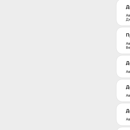
Д
Ав
Д
П
Ав
Ве
Д
Ав
Д
Ав
Д
Ав