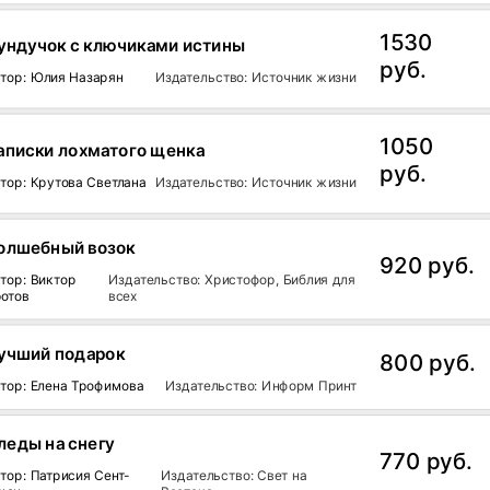
1530
ундучок с ключиками истины
руб.
тор: Юлия Назарян
Издательство: Источник жизни
1050
аписки лохматого щенка
руб.
тор: Крутова Светлана
Издательство: Источник жизни
олшебный возок
920 руб.
тор: Виктор
Издательство: Христофор, Библия для
отов
всех
учший подарок
800 руб.
тор: Елена Трофимова
Издательство: Информ Принт
леды на снегу
770 руб.
тор: Патрисия Сент-
Издательство: Свет на