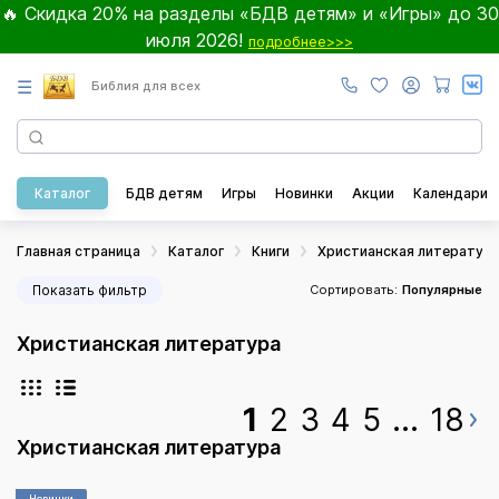
🔥 Скидка 20% на разделы «БДВ детям» и «Игры» до 30
июля 2026!
подробнее>>>
☰
Библия для всех
Каталог
БДВ детям
Игры
Новинки
Акции
Календари
Главная страница
Каталог
Книги
Христианская литератур
Показать фильтр
Сортировать:
Популярные
Христианская литература
1
2
3
4
5
...
18
Христианская литература
Новинки