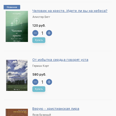
Новинки
Человек на кресте. Идете ли вы на небеса?
Алистер Бегг
120 руб.
Купить
От избытка сердца говорят уста
Герман Корт
580 руб.
Купить
Верую - христианская лира
Яков Бузиный