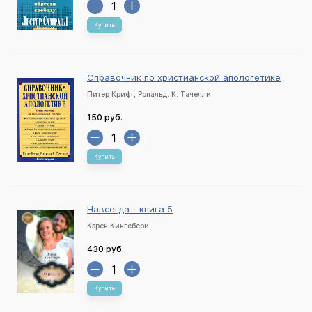
Купить
Справочник по христианской апологетике
Питер Крифт, Рональд. К. Тачелли
150 руб.
Купить
Навсегда - книга 5
Кэрен Кингсбери
430 руб.
Купить