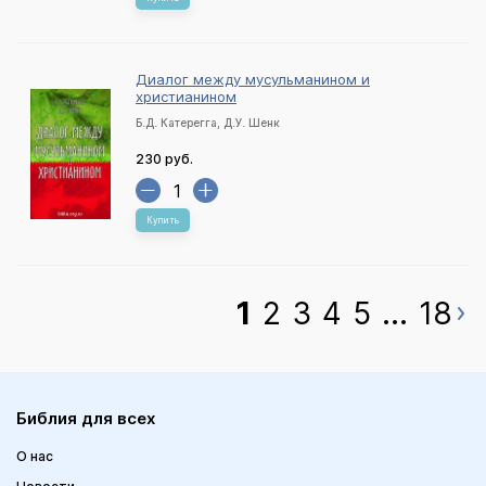
Диалог между мусульманином и
христианином
Б.Д. Катерегга, Д.У. Шенк
230 руб.
Купить
1
2
3
4
5
...
18
Библия для всех
О нас