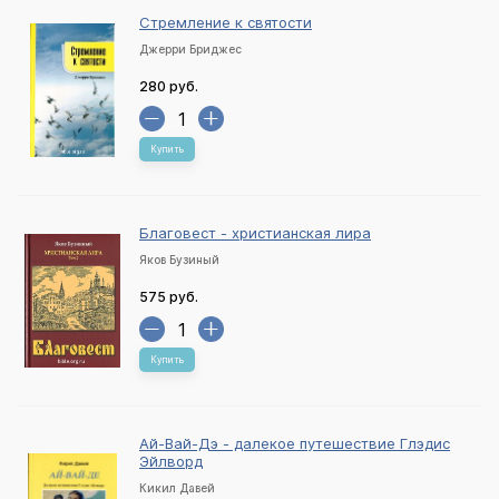
Стремление к святости
Джерри Бриджес
280 руб.
Купить
Благовест - христианская лира
Яков Бузиный
575 руб.
Купить
Ай-Вай-Дэ - далекое путешествие Глэдис
Эйлворд
Кикил Давей