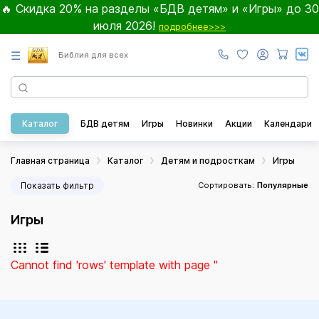
🔥 Скидка 20% на разделы «БДВ детям» и «Игры» до 30
июля 2026!
подробнее>>>
☰
Библия для всех
Каталог
БДВ детям
Игры
Новинки
Акции
Календари
Главная страница
Каталог
Детям и подросткам
Игры
Показать фильтр
Сортировать:
Популярные
Игры
Cannot find 'rows' template with page ''