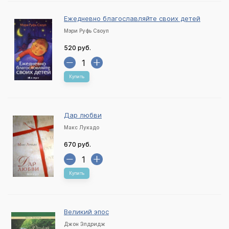
Ежедневно благославляйте своих детей
Мэри Руфь Своуп
520 руб.
Купить
Дар любви
Макс Лукадо
670 руб.
Купить
Великий эпос
Джон Элдридж