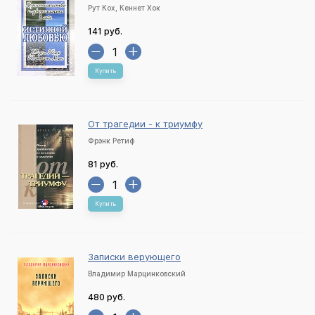
Рут Кох, Кеннет Хок
141 руб.
Купить
От трагедии - к триумфу
Фрэнк Ретиф
81 руб.
Купить
Записки верующего
Владимир Марцинковский
480 руб.