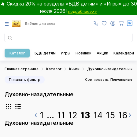
🔥 Скидка 20% на разделы «БДВ детям» и «Игры» до 30
июля 2026!
подробнее>>>
☰
Библия для всех
Каталог
БДВ детям
Игры
Новинки
Акции
Календари
Главная страница
Каталог
Книги
Духовно-назидательные
Показать фильтр
Сортировать:
Популярные
Духовно-назидательные
1
...
11
12
13
14
15
16
Духовно-назидательные