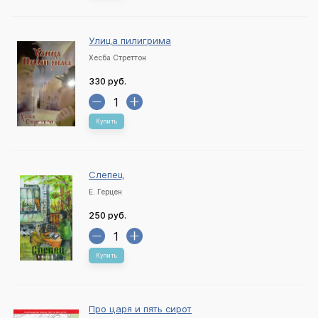
Улица пилигрима
Хесба Стреттон
330 руб.
Купить
Слепец
Е. Герцен
250 руб.
Купить
Про царя и пять сирот