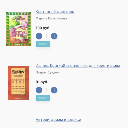
Клетчатый фартучек
Марина Каретникова
130 руб.
Купить
Ислам. Краткий справочник для христианина
Патрик Сукдео
81 руб.
Купить
Авторитаризм в церкви