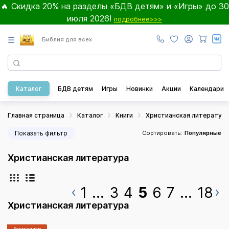
🔥 Скидка 20% на разделы «БДВ детям» и «Игры» до 30
июля 2026!
подробнее>>>
☰
Библия для всех
Каталог
БДВ детям
Игры
Новинки
Акции
Календари
Главная страница
Каталог
Книги
Христианская литератур
Показать фильтр
Сортировать:
Популярные
Христианская литература
1
...
3
4
5
6
7
...
18
Христианская литература
Бестселлер