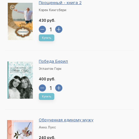
Прощенный - книга 2
Кэрен Кингсбери
430 руб.
Купить
Победа Берил
Эглантон Горн
400 руб.
Купить
Обрученная единому мужу
Анна Лукс
240 руб.