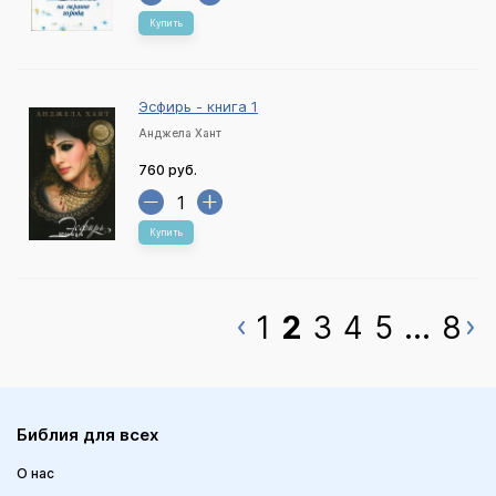
Купить
Эсфирь - книга 1
Анджела Хант
760 руб.
Купить
1
2
3
4
5
...
8
Библия для всех
О нас