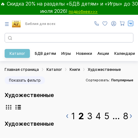
🔥 Скидка 20% на разделы «БДВ детям» и «Игры» до 30
июля 2026!
подробнее>>>
☰
Библия для всех
Каталог
БДВ детям
Игры
Новинки
Акции
Календари
Главная страница
Каталог
Книги
Художественные
Показать фильтр
Сортировать:
Популярные
Художественные
1
2
3
4
5
...
8
Художественные