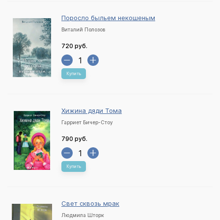
Поросло быльем некошеным
Виталий Полозов
720 руб.
Купить
Хижина дяди Тома
Гарриет Бичер-Стоу
790 руб.
Купить
Свет сквозь мрак
Людмила Шторк