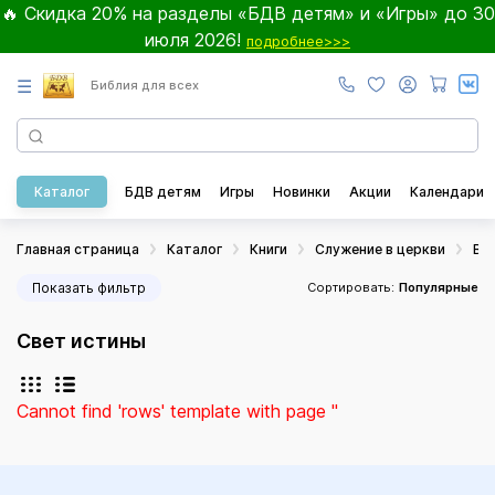
🔥 Скидка 20% на разделы «БДВ детям» и «Игры» до 30
июля 2026!
подробнее>>>
☰
Библия для всех
Каталог
БДВ детям
Игры
Новинки
Акции
Календари
Главная страница
Каталог
Книги
Служение в церкви
Во
Показать фильтр
Сортировать:
Популярные
Свет истины
Cannot find 'rows' template with page ''