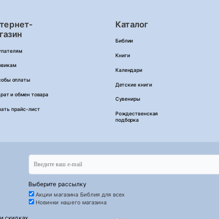
тернет-
Каталог
газин
Библии
упателям
Книги
овикам
Календари
собы оплаты
Детские книги
рат и обмен товара
Сувениры
чать прайс-лист
Рождественская
подборка
Выберите рассылку
Акции магазина Библия для всех
Новинки нашего магазина
 и скидках