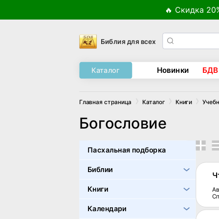
🔥 Скидка 20
Библия для всех
Новинки
БДВ
Каталог
Главная страница
Каталог
Книги
Учебн
Богословие
Пасхальная подборка
Библии
Ч
Книги
Ав
С
Календари