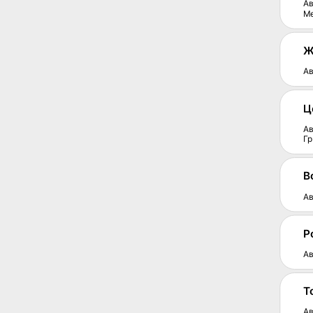
Ав
М
Ж
Ав
Ц
Ав
Гр
В
Ав
Р
Ав
Т
Ав