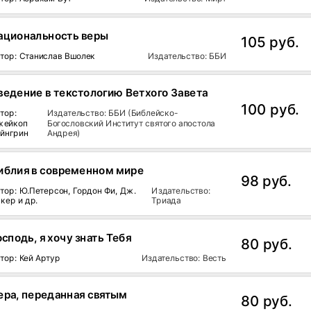
ациональность веры
105 руб.
тор: Станислав Вшолек
Издательство: ББИ
ведение в текстологию Ветхого Завета
100 руб.
тор:
Издательство: ББИ (Библейско-
жейкоп
Богословский Институт святого апостола
йнгрин
Андрея)
иблия в современном мире
98 руб.
тор: Ю.Петерсон, Гордон Фи, Дж.
Издательство:
кер и др.
Триада
осподь, я хочу знать Тебя
80 руб.
тор: Кей Артур
Издательство: Весть
ера, переданная святым
80 руб.