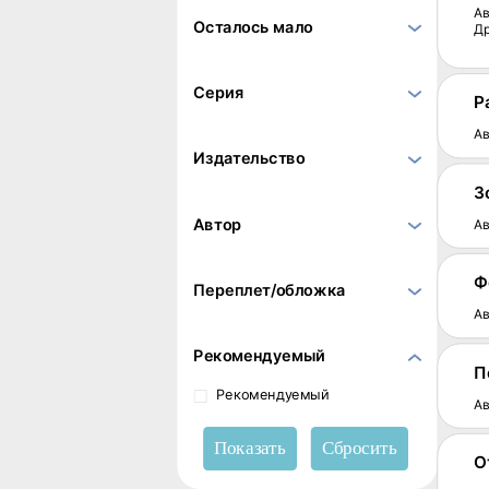
Ав
Осталось мало
Д
Серия
Р
Ав
Издательство
З
Автор
Ав
Ф
Переплет/обложка
Ав
Рекомендуемый
П
Рекомендуемый
Ав
О