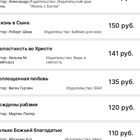
тор: Александр
Издательство: Издательский дом
ень
"Жизнь с Богом"
изнь в Сыне.
150 руб.
тор: Роберт Шенк
Издательство: Библия для всех
елостность во Христе
141 руб.
тор: Уильям М.
Издательство: Вера и
ейтхауз
святость
оплощенная любовь
135 руб.
тор: Виген Гуроян
Издательство: ББИ
ождены рабами
120 руб.
тор: Мартин Лютер
олько Божьей благодатью
110 руб.
тор: Абрахам Бут
Издательство: Мирт