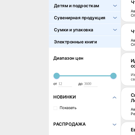
Ч
Детям и подросткам
Ав
С
Сувенирная продукция
Сумки и упаковка
Ч
Ав
Электронные книги
С
Диапазон цен
И
с
Из
св
от
до
С
НОВИНКИ
Л
Показать
Ав
Р
РАСПРОДАЖА
Е