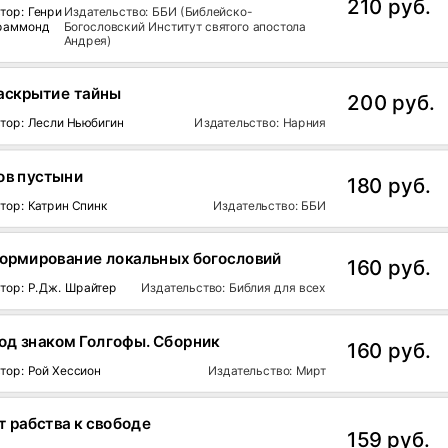
210 руб.
тор: Генри
Издательство: ББИ (Библейско-
раммонд
Богословский Институт святого апостола
Андрея)
аскрытие тайны
200 руб.
тор: Лесли Ньюбигин
Издательство: Нарния
ов пустыни
180 руб.
тор: Катрин Спинк
Издательство: ББИ
ормирование локальных богословий
160 руб.
тор: Р.Дж. Шрайтер
Издательство: Библия для всех
од знаком Голгофы. Сборник
160 руб.
тор: Рой Хессион
Издательство: Мирт
т рабства к свободе
159 руб.