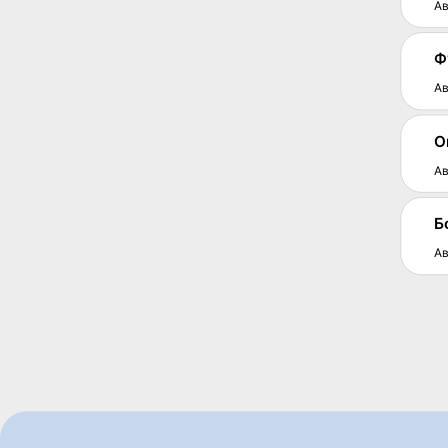
Ав
Ф
Ав
О
Ав
Б
Ав