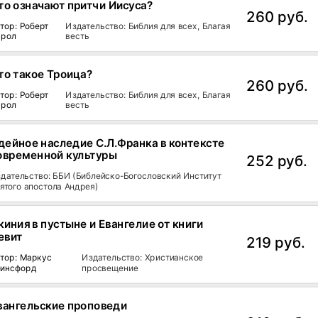
то означают притчи Иисуса?
260 руб.
тор: Роберт
Издательство: Библия для всех, Благая
прол
весть
то такое Троица?
260 руб.
тор: Роберт
Издательство: Библия для всех, Благая
прол
весть
дейное наследие С.Л.Франка в контексте
овременной культуры
252 руб.
дательство: ББИ (Библейско-Богословский Институт
ятого апостола Андрея)
киния в пустыне и Евангелие от книги
евит
219 руб.
тор: Маркус
Издательство: Христианское
еинсфорд
просвещение
вангельские проповеди