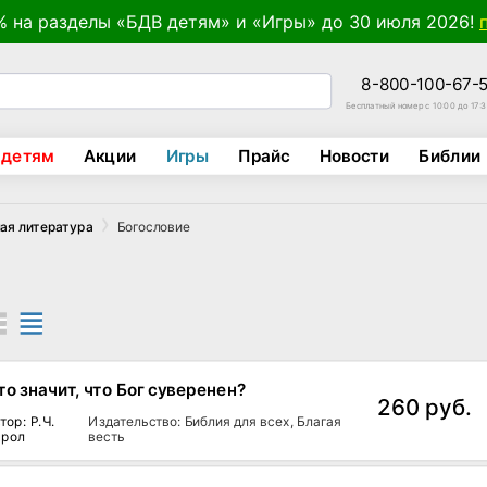
% на разделы «БДВ детям» и «Игры» до 30 июля 2026!
8-800-100-67-
Бесплатный номер с 10:00 до 17:
 детям
Акции
Игры
Прайс
Новости
Библии
Богословие
ая литература
то значит, что Бог суверенен?
260 руб.
тор: Р.Ч.
Издательство: Библия для всех, Благая
прол
весть