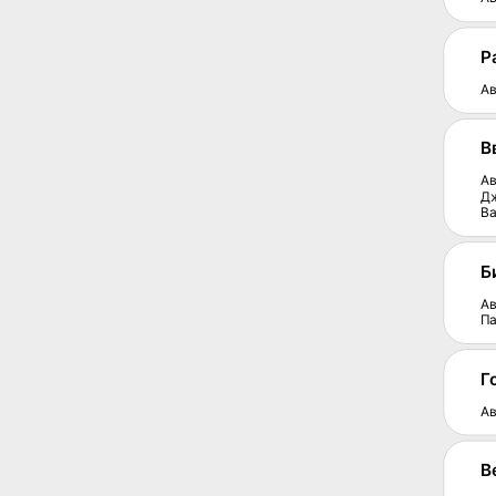
Р
Ав
В
Ав
Д
Ва
Б
Ав
Па
Г
Ав
В