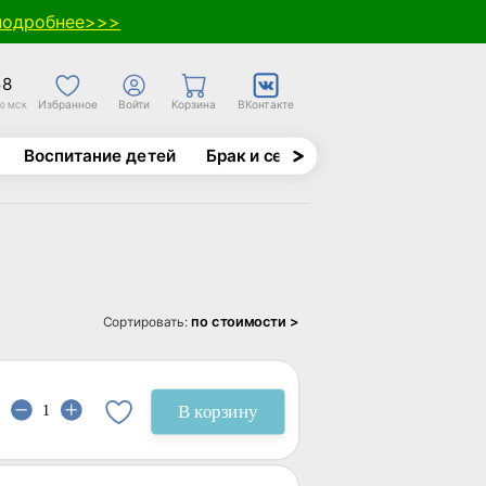
подробнее>>>
58
Избранное
Войти
Корзина
ВКонтакте
30 МСК
Воспитание детей
Брак и семья
Духовно-назида
по стоимости >
Сортировать:
В корзину