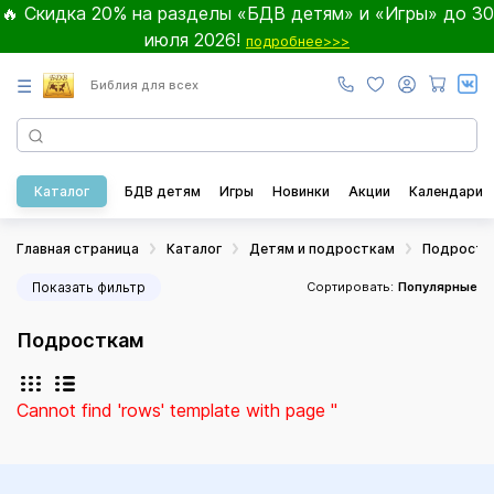
🔥 Скидка 20% на разделы «БДВ детям» и «Игры» до 30
июля 2026!
подробнее>>>
☰
Библия для всех
Каталог
БДВ детям
Игры
Новинки
Акции
Календари
Главная страница
Каталог
Детям и подросткам
Подростк
Показать фильтр
Сортировать:
Популярные
Подросткам
Cannot find 'rows' template with page ''