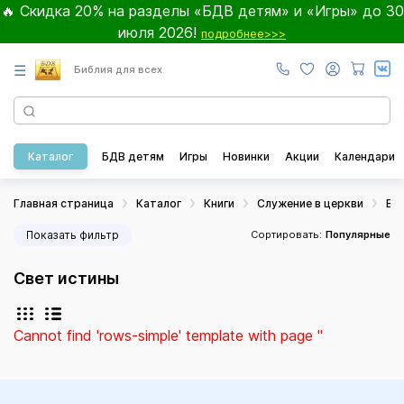
🔥 Скидка 20% на разделы «БДВ детям» и «Игры» до 30
июля 2026!
подробнее>>>
☰
Библия для всех
Каталог
БДВ детям
Игры
Новинки
Акции
Календари
Главная страница
Каталог
Книги
Служение в церкви
Во
Показать фильтр
Сортировать:
Популярные
Свет истины
Cannot find 'rows-simple' template with page ''